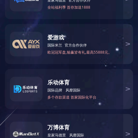
螺纹球阀系列