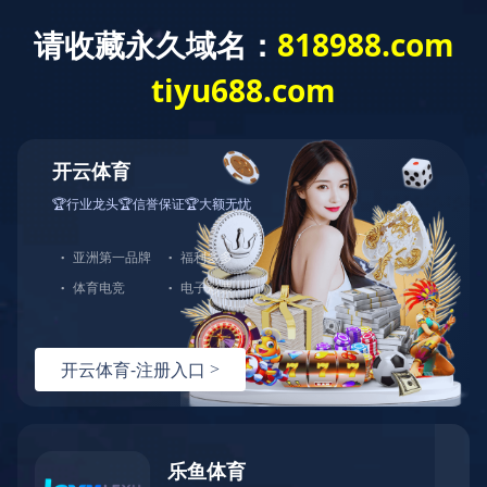
产品中心
以科技为动力，以质量求生存