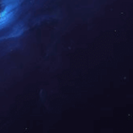
24小时内联系您。感谢您对我们的产品感兴趣。