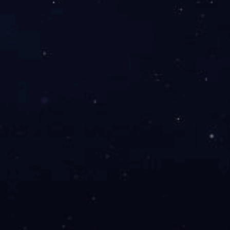
开云(中国)
电话: 18066444555
邮箱:
18066444555@163.com
地址：浙江温州市龙湾区滨海四道十路459号