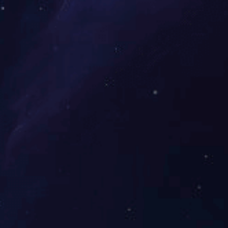
PC六角内螺纹球
2PC高平台内螺
阀
球阀