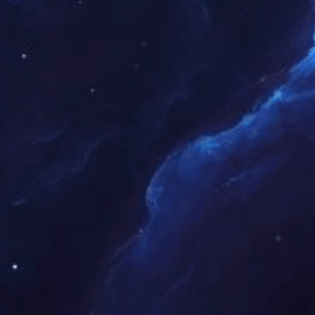
228/1&ISO7/1(G
，
BSP/BSPT
，
Rc/Rp)
、
ISO228/1&ISO7/1(G
，
BSP/BSPT
，
Rc/Rp)
电子邮件
18066444555@163.com
或使用以下询盘表格。我们的销售代表将在