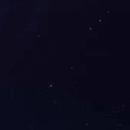
纹
3PC高平台内螺纹
球阀