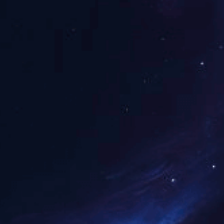
设计标准
Design standards
设计标准：
ASME B16.34
连接标准：
ASME B1.20.1(NPT)
、
DIN2999&BS21
、
ISO
试验与检验：
API 598
Design Standard
：
ASME B16.34
End Connections
：
ASME B1.20.1(NPT)
、
DIN2999&BS21
Test and Inspection
：
API 598
咨询
如果你有任何有关报价与合作的事项，请随时给我们发