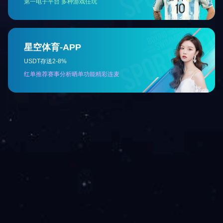
公司简介
电话: 18066444555
生产设备
邮箱:
18066444555@163.com
荣誉资质
地址：浙江温州市龙湾区滨海四道十
新闻动态
路459号
服务中心
开云(中国)
产品中心
气动球阀系列
电动球阀
开云官方站在线登入
螺纹球阀系列
螺纹闸截止系列
法兰球阀系列
版权所有：开云官方站在线登入 |
浙ICP备17050313号-2
乐竞官方网页版
|
江南网页版
|
乐动网站网页版
|
广发平台
|
乐竞官网
|
乐动平台
|
乐动
网页版
|
华体会官方网页版
|
乐鱼网页版
|