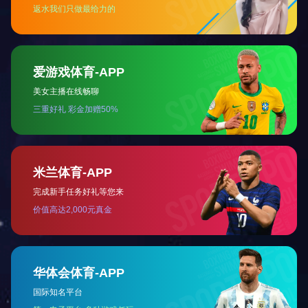
优秀的技术团队
实施了规范化的管理战略、质量改进战略和交货保证战略
SERVICES NOW!
关于远大
开云(中国)