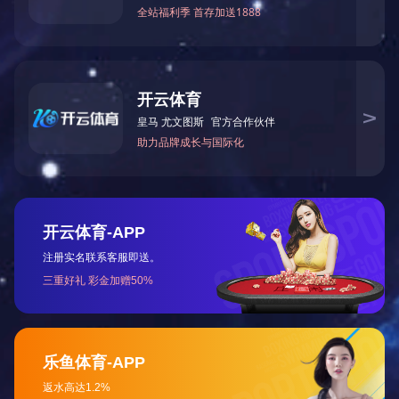
设计标准
Design standards
设计标准：
ASME B16.34
连接标准：
ASME B1.20.1(NPT)
、
DIN2999&BS21
、
ISO228/1&ISO7/1(G
，
BSP/BSPT
，
Rc/Rp)
试验与检验：
API 598
Design Standard
：
ASME B16.34
End Connections
：
ASME B1.20.1(NPT)
、
DIN2999&BS21
、
ISO228/1&ISO7/1(G
，
BSP/BSPT
，
Rc/Rp)
Test and Inspection
：
API 598
咨询
如果你有任何有关报价与合作的事项，请随时给我们发电子邮件
18066444555@163.com
或使用以下询盘表格。我们的销售代表将在
24小时内联系您。感谢您对我们的产品感兴趣。