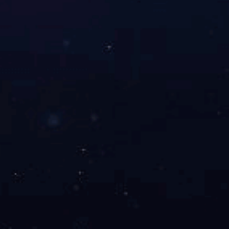
关于远大
开云(中国)
公司简介
电话: 18066444555
生产设备
邮箱:
18066444555@163.com
荣誉资质
地址：浙江温州市龙湾区滨海四道十
新闻动态
路459号
服务中心
开云(中国)
产品中心
气动球阀系列
电动球阀
开云官方站在线登入
螺纹球阀系列
螺纹闸截止系列
法兰球阀系列