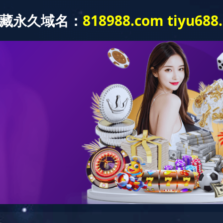
首页
关于我们
产品中心
生产设备
应用领域