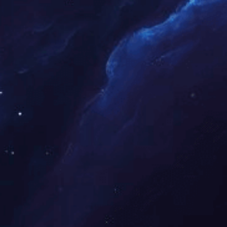
电子邮件
18066444555@163.com
或使用以下询盘表格。我们的销售代表将在