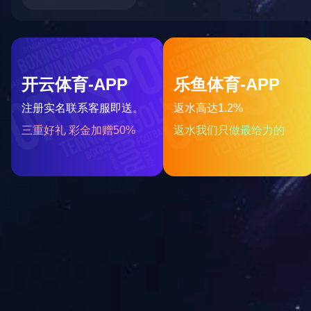
产品描述
三通球阀可分为L形和T形，L形（Q44F）三通球阀用
道相互连通或使其中的两个通道连通。三通球阀一般采