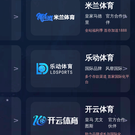
您现在的位置：
首页
>
产品中心
> 三通法兰球阀
系列
兰球阀
66444555