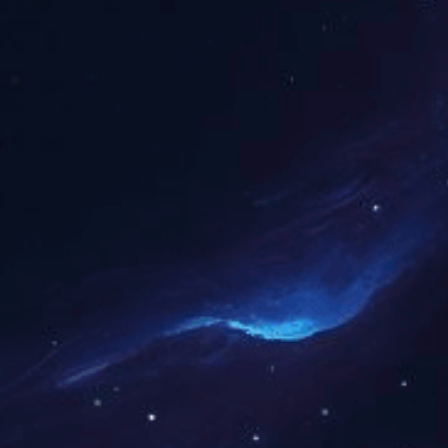
咨询
如果你有任何有关报价与合作的事项，请随时给我们发